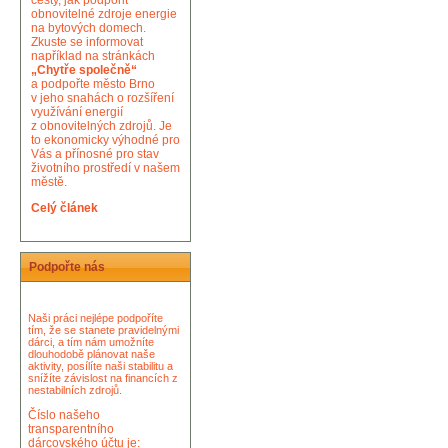
cesty, jak podpořit
obnovitelné zdroje energie
na bytových domech.
Zkuste se informovat
například na stránkách
„Chytře společně“
a podpořte město Brno
v jeho snahách o rozšíření
využívání energií
z obnovitelných zdrojů. Je
to ekonomicky výhodné pro
Vás a přínosné pro stav
životního prostředí v našem
městě.
Celý článek
Podpořte nás
Naši práci nejlépe podpoříte
tím, že se stanete pravidelnými
dárci, a tím nám umožníte
dlouhodobě plánovat naše
aktivity, posílíte naši stabilitu a
snížíte závislost na financích z
nestabilních zdrojů.
Číslo našeho
transparentního
dárcovského účtu je: