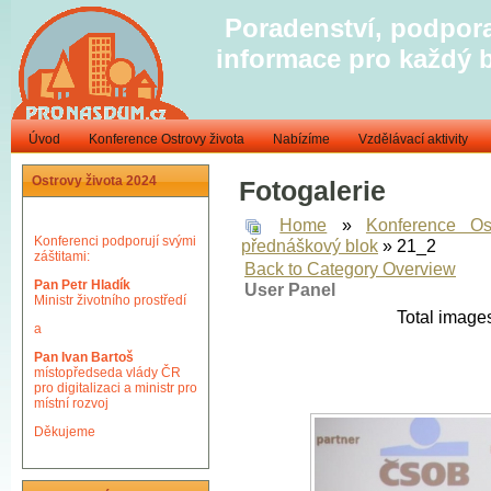
Poradenství, podpora
informace pro každý 
Úvod
Konference Ostrovy života
Nabízíme
Vzdělávací aktivity
Ostrovy života 2024
Fotogalerie
Home
»
Konference Os
Konferenci podporují svými
přednáškový blok
» 21_2
záštitami:
Back to Category Overview
Pan Petr Hladík
User Panel
Ministr životního prostředí
Total images
a
Pan Ivan Bartoš
místopředseda vlády ČR
pro digitalizaci a ministr pro
místní rozvoj
Děkujeme