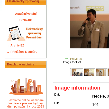
Elektronický zpravodaj
Aktuální vydání
EZ202401
→
Archív EZ
→
Přihlášení k odběru
Previous
Image 2 of 23
Bezplatné webináře
Image information
Date
Neděle, 
Bezplatné online wemináře
Hits
Inspirace pro váš bytový
101
dům
pokračují i v roce 2023