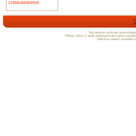
2700818558/2010
C
A
Tyto stránky využívají zpravodaj
Přepis, šíření či další zpřístupňování zpráv ozna
Všechny ostatní autorské a