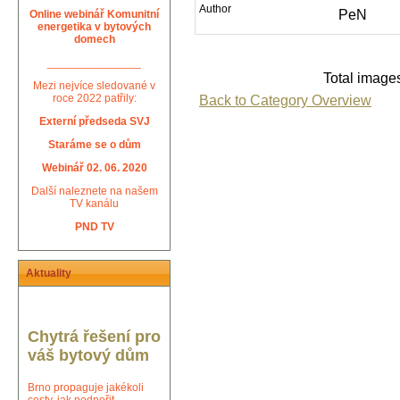
Author
PeN
Online webinář Komunitní
energetika v bytových
domech
_______________
Total images
Mezi nejvíce sledované v
Back to Category Overview
roce 2022 patřily:
Externí předseda SVJ
Staráme se o dům
Webinář 02. 06. 2020
Další naleznete na našem
TV kanálu
PND TV
Aktuality
Chytrá řešení pro
váš bytový dům
Brno propaguje jakékoli