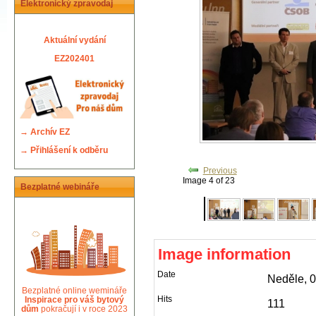
Elektronický zpravodaj
Aktuální vydání
EZ202401
→
Archív EZ
→
Přihlášení k odběru
Previous
Image 4 of 23
Bezplatné webináře
Image information
Date
Neděle, 
Bezplatné online wemináře
Hits
Inspirace pro váš bytový
111
dům
pokračují i v roce 2023