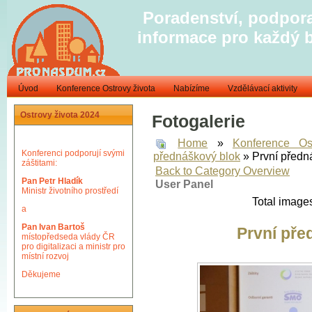
Poradenství, podpora
informace pro každý 
Úvod
Konference Ostrovy života
Nabízíme
Vzdělávací aktivity
Ostrovy života 2024
Fotogalerie
Home
»
Konference Os
Konferenci podporují svými
přednáškový blok
» První předn
záštitami:
Back to Category Overview
Pan Petr Hladík
User Panel
Ministr životního prostředí
Total images
a
Pan Ivan Bartoš
První pře
místopředseda vlády ČR
pro digitalizaci a ministr pro
místní rozvoj
Děkujeme