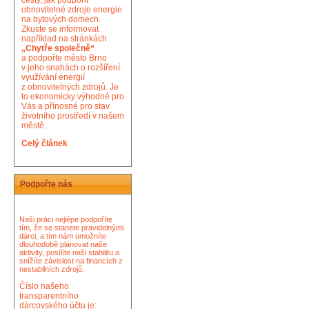
cesty, jak podpořit
obnovitelné zdroje energie
na bytových domech.
Zkuste se informovat
například na stránkách
„Chytře společně“
a podpořte město Brno
v jeho snahách o rozšíření
využívání energií
z obnovitelných zdrojů. Je
to ekonomicky výhodné pro
Vás a přínosné pro stav
životního prostředí v našem
městě.
Celý článek
Podpořte nás
Naši práci nejlépe podpoříte
tím, že se stanete pravidelnými
dárci, a tím nám umožníte
dlouhodobě plánovat naše
aktivity, posílíte naši stabilitu a
snížíte závislost na financích z
nestabilních zdrojů.
Číslo našeho
transparentního
dárcovského účtu je: