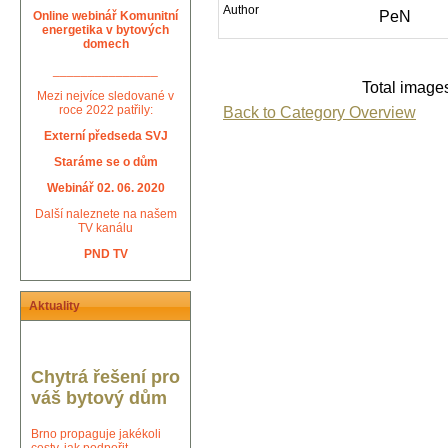
Author
PeN
Online webinář Komunitní
energetika v bytových
domech
_______________
Total images
Mezi nejvíce sledované v
Back to Category Overview
roce 2022 patřily:
Externí předseda SVJ
Staráme se o dům
Webinář 02. 06. 2020
Další naleznete na našem
TV kanálu
PND TV
Aktuality
Chytrá řešení pro
váš bytový dům
Brno propaguje jakékoli