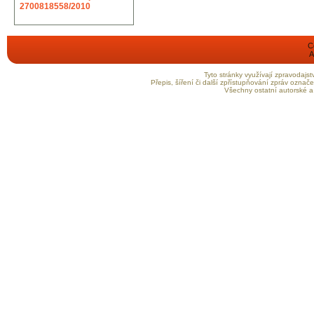
2700818558/2010
C
A
Tyto stránky využívají zpravodaj
Přepis, šíření či další zpřístupňování zpráv ozna
Všechny ostatní autorské a