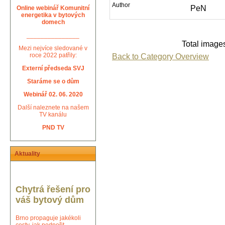
Author
PeN
Online webinář Komunitní
energetika v bytových
domech
_______________
Total images
Mezi nejvíce sledované v
Back to Category Overview
roce 2022 patřily:
Externí předseda SVJ
Staráme se o dům
Webinář 02. 06. 2020
Další naleznete na našem
TV kanálu
PND TV
Aktuality
Chytrá řešení pro
váš bytový dům
Brno propaguje jakékoli