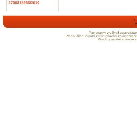
2700818558/2010
C
A
Tyto stránky využívají zpravodaj
Přepis, šíření či další zpřístupňování zpráv ozna
Všechny ostatní autorské a