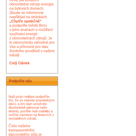
cesty, jak podpořit
obnovitelné zdroje energie
na bytových domech.
Zkuste se informovat
například na stránkách
„Chytře společně“
a podpořte město Brno
v jeho snahách o rozšíření
využívání energií
z obnovitelných zdrojů. Je
to ekonomicky výhodné pro
Vás a přínosné pro stav
životního prostředí v našem
městě.
Celý článek
Podpořte nás
Naši práci nejlépe podpoříte
tím, že se stanete pravidelnými
dárci, a tím nám umožníte
dlouhodobě plánovat naše
aktivity, posílíte naši stabilitu a
snížíte závislost na financích z
nestabilních zdrojů.
Číslo našeho
transparentního
dárcovského účtu je: