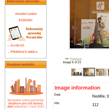
Elektronický zpravodaj
Aktuální vydání
EZ202401
→
Archív EZ
→
Přihlášení k odběru
Previous
Image 6 of 23
Bezplatné webináře
Image information
Date
Neděle, 
Bezplatné online wemináře
Hits
Inspirace pro váš bytový
112
dům
pokračují i v roce 2023