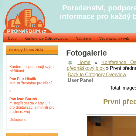
Poradenství, podpora
informace pro každý 
Úvod
Konference Ostrovy života
Nabízíme
Vzdělávací aktivity
Ostrovy života 2024
Fotogalerie
Home
»
Konference Os
Konferenci podporují svými
přednáškový blok
» První předn
záštitami:
Back to Category Overview
Pan Petr Hladík
User Panel
Ministr životního prostředí
Total images
a
Pan Ivan Bartoš
První pře
místopředseda vlády ČR
pro digitalizaci a ministr pro
místní rozvoj
Děkujeme