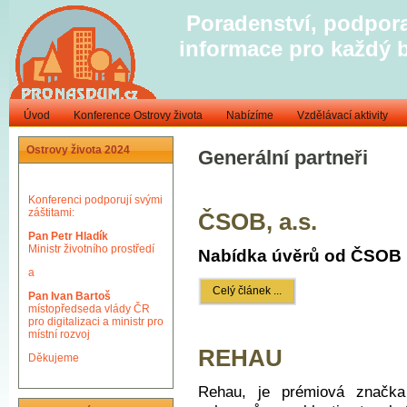
Poradenství, podpora
informace pro každý 
Úvod
Konference Ostrovy života
Nabízíme
Vzdělávací aktivity
Ostrovy života 2024
Generální partneři
Konferenci podporují svými
záštitami:
ČSOB, a.s.
Pan Petr Hladík
Ministr životního prostředí
Nabídka úv
ě
r
ů
od
Č
SOB 
a
Celý článek ...
Pan Ivan Bartoš
místopředseda vlády ČR
pro digitalizaci a ministr pro
místní rozvoj
REHAU
Děkujeme
Rehau, je prémiová značka