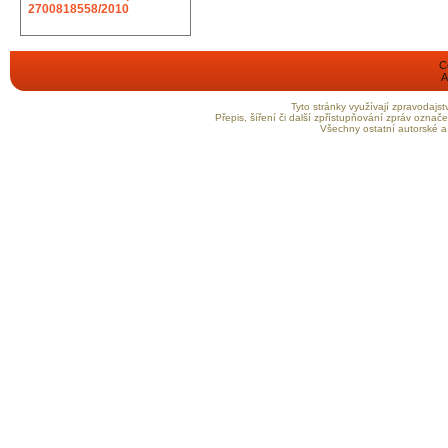
2700818558/2010
C
A
Tyto stránky využívají zpravodaj
Přepis, šíření či další zpřístupňování zpráv ozna
Všechny ostatní autorské a