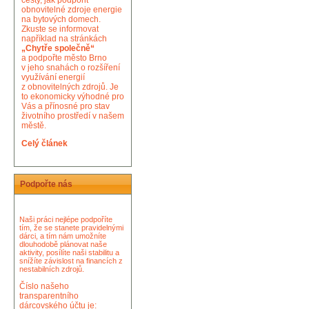
cesty, jak podpořit
obnovitelné zdroje energie
na bytových domech.
Zkuste se informovat
například na stránkách
„Chytře společně“
a podpořte město Brno
v jeho snahách o rozšíření
využívání energií
z obnovitelných zdrojů. Je
to ekonomicky výhodné pro
Vás a přínosné pro stav
životního prostředí v našem
městě.
Celý článek
Podpořte nás
Naši práci nejlépe podpoříte
tím, že se stanete pravidelnými
dárci, a tím nám umožníte
dlouhodobě plánovat naše
aktivity, posílíte naši stabilitu a
snížíte závislost na financích z
nestabilních zdrojů.
Číslo našeho
transparentního
dárcovského účtu je: