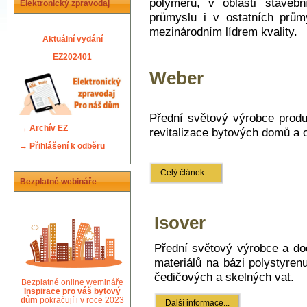
polymerů, v oblasti staveb
Elektronický zpravodaj
průmyslu i v ostatních prům
mezinárodním lídrem kvality.
Aktuální vydání
EZ202401
Weber
Přední světový výrobce produ
→
Archív EZ
revitalizace bytových domů a 
→
Přihlášení k odběru
Celý článek ...
Bezplatné webináře
Isover
Přední světový výrobce a do
materiálů na bázi polystyren
čedičových a skelných vat.
Bezplatné online wemináře
Inspirace pro váš bytový
dům
pokračují i v roce 2023
Další informace...